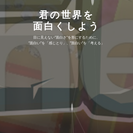
君の世界を
面白くしよう
MINERALS: Deep Core Mining
目に見えない”面白さ”を形にするために、
2026.8.12発売予定 / Steam / 採掘ローグライト
”面白い”を「感じとり」、”面白い”を「考える」
銀河英雄伝説 Die Neue Saga
2024.10.2～ / iOS / Android / PC(Windows) / 戦略シミュレーシ
ョン